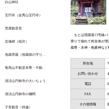
白山神社
宝円寺（金秀山宝円寺）
荒屋観音堂
もとは現国道13号線
滑りで崩れて村全体が埋
忠魂碑（稲沢）
蔵尊・水神・疱瘡神など
地蔵菩薩（地蔵様の守り…
所在地
竜馬山不動堂本尊・不動…
お問い合わせ
清涼山円称寺の大いちょう
電話
0
清涼山円称寺の欄間
FAX
0
その他情報
子安観音（持越）