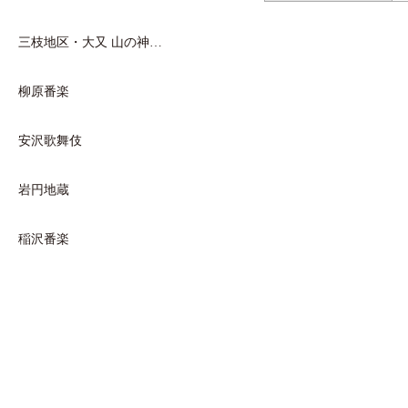
三枝地区・大又 山の神…
柳原番楽
安沢歌舞伎
岩円地蔵
稲沢番楽