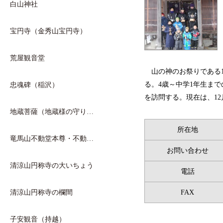
白山神社
宝円寺（金秀山宝円寺）
荒屋観音堂
山の神のお祭りである
る。4歳～中学1年生ま
忠魂碑（稲沢）
を訪問する。現在は、12
地蔵菩薩（地蔵様の守り…
所在地
竜馬山不動堂本尊・不動…
お問い合わせ
清涼山円称寺の大いちょう
電話
清涼山円称寺の欄間
FAX
子安観音（持越）