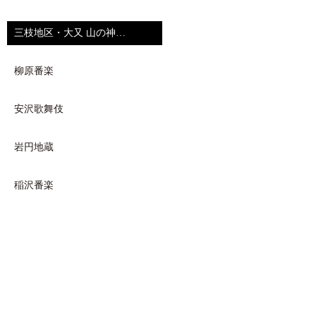
三枝地区・大又 山の神…
柳原番楽
安沢歌舞伎
岩円地蔵
稲沢番楽