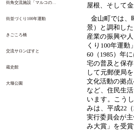
街角交流施設「マルコの…
屋根、そして金
金山町では、昭
街並づくり100年運動
景）と調和した
きごころ橋
産業の振興や人
くり100年運
交流サロンぽすと
60（1985
宅の普及と保存
蔵史館
して元郵便局を
文化活動の拠点
大堰公園
など、住民生
います。こう
みは、平成22
実行委員会が主
み大賞」を受賞