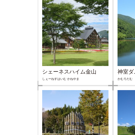
シェーネスハイム金山
神室ダ
しぇーねすはいむ かねやま
かむろだむ