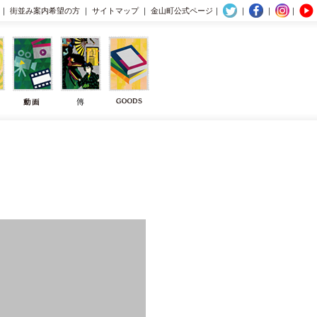
｜
街並み案内希望の方
｜
サイトマップ
｜
金山町公式ページ
｜
｜
｜
｜